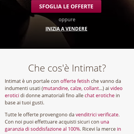
SFOGLIA LE OFFERTE
oppure
INIZIA A VENDERE
Che cos'è Intimat?
Intimat è un portale con
offerte fetish
che vanno da
indumenti usati (
mutandine
,
calze
,
collant
...) ai
video
erotici
di donne amatoriali fino alle
chat erotiche
in
base ai tuoi gusti.
Tutte le offerte provengono da
venditrici verificate
.
Con noi puoi effettuare acquisti sicuri con
una
garanzia di soddisfazione al 100%
. Ricevi la merce
in