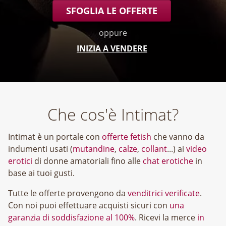
SFOGLIA LE OFFERTE
oppure
INIZIA A VENDERE
Che cos'è Intimat?
Intimat è un portale con
offerte fetish
che vanno da
indumenti usati (
mutandine
,
calze
,
collant
...) ai
video
erotici
di donne amatoriali fino alle
chat erotiche
in
base ai tuoi gusti.
Tutte le offerte provengono da
venditrici verificate
.
Con noi puoi effettuare acquisti sicuri con
una
garanzia di soddisfazione al 100%
. Ricevi la merce
in