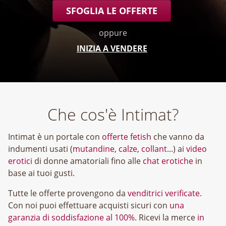
SFOGLIA LE OFFERTE
oppure
INIZIA A VENDERE
Che cos'è Intimat?
Intimat è un portale con
offerte fetish
che vanno da
indumenti usati (
mutandine
,
calze
,
collant
...) ai
video
erotici
di donne amatoriali fino alle
chat erotiche
in
base ai tuoi gusti.
Tutte le offerte provengono da
venditrici verificate
.
Con noi puoi effettuare acquisti sicuri con
una
garanzia di soddisfazione al 100%
. Ricevi la merce
in