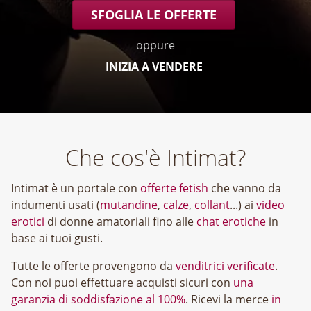
SFOGLIA LE OFFERTE
oppure
INIZIA A VENDERE
Che cos'è Intimat?
Intimat è un portale con
offerte fetish
che vanno da
indumenti usati (
mutandine
,
calze
,
collant
...) ai
video
erotici
di donne amatoriali fino alle
chat erotiche
in
base ai tuoi gusti.
Tutte le offerte provengono da
venditrici verificate
.
Con noi puoi effettuare acquisti sicuri con
una
garanzia di soddisfazione al 100%
. Ricevi la merce
in