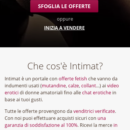
SFOGLIA LE OFFERTE
oppure
INIZIA A VENDERE
Che cos'è Intimat?
Intimat è un portale con
offerte fetish
che vanno da
indumenti usati (
mutandine
,
calze
,
collant
...) ai
video
erotici
di donne amatoriali fino alle
chat erotiche
in
base ai tuoi gusti.
Tutte le offerte provengono da
venditrici verificate
.
Con noi puoi effettuare acquisti sicuri con
una
garanzia di soddisfazione al 100%
. Ricevi la merce
in