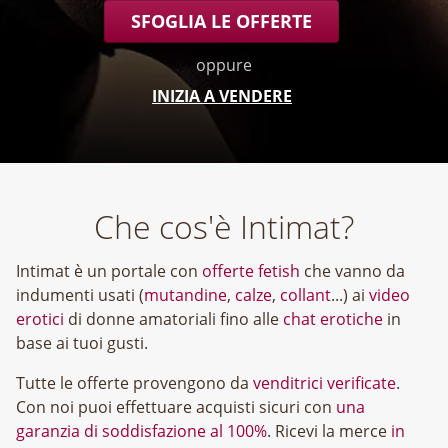
SFOGLIA LE OFFERTE
oppure
INIZIA A VENDERE
Che cos'è Intimat?
Intimat è un portale con
offerte fetish
che vanno da
indumenti usati (
mutandine
,
calze
,
collant
...) ai
video
erotici
di donne amatoriali fino alle
chat erotiche
in
base ai tuoi gusti.
Tutte le offerte provengono da
venditrici verificate
.
Con noi puoi effettuare acquisti sicuri con
una
garanzia di soddisfazione al 100%
. Ricevi la merce
in