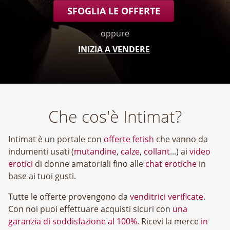
SFOGLIA LE OFFERTE
oppure
INIZIA A VENDERE
Che cos'è Intimat?
Intimat è un portale con
offerte fetish
che vanno da
indumenti usati (
mutandine
,
calze
,
collant
...) ai
video
erotici
di donne amatoriali fino alle
chat erotiche
in
base ai tuoi gusti.
Tutte le offerte provengono da
venditrici verificate
.
Con noi puoi effettuare acquisti sicuri con
una
garanzia di soddisfazione al 100%
. Ricevi la merce
in