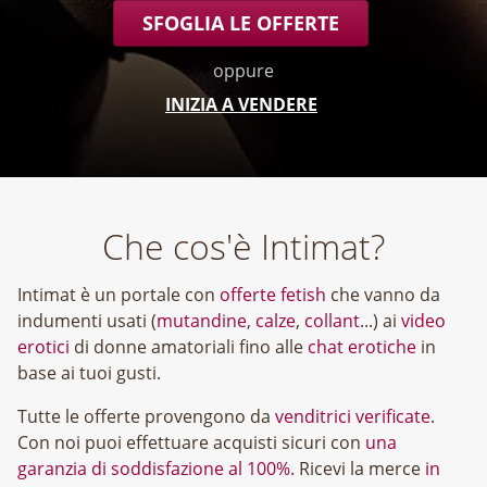
SFOGLIA LE OFFERTE
oppure
INIZIA A VENDERE
Che cos'è Intimat?
Intimat è un portale con
offerte fetish
che vanno da
indumenti usati (
mutandine
,
calze
,
collant
...) ai
video
erotici
di donne amatoriali fino alle
chat erotiche
in
base ai tuoi gusti.
Tutte le offerte provengono da
venditrici verificate
.
Con noi puoi effettuare acquisti sicuri con
una
garanzia di soddisfazione al 100%
. Ricevi la merce
in