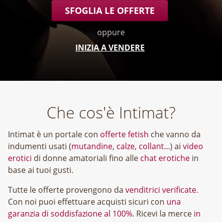
SFOGLIA LE OFFERTE
oppure
INIZIA A VENDERE
Che cos'è Intimat?
Intimat è un portale con
offerte fetish
che vanno da
indumenti usati (
mutandine
,
calze
,
collant
...) ai
video
erotici
di donne amatoriali fino alle
chat erotiche
in
base ai tuoi gusti.
Tutte le offerte provengono da
venditrici verificate
.
Con noi puoi effettuare acquisti sicuri con
una
garanzia di soddisfazione al 100%
. Ricevi la merce
in