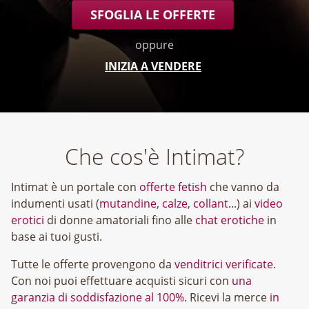
SFOGLIA LE OFFERTE
oppure
INIZIA A VENDERE
Che cos'è Intimat?
Intimat è un portale con
offerte fetish
che vanno da
indumenti usati (
mutandine
,
calze
,
collant
...) ai
video
erotici
di donne amatoriali fino alle
chat erotiche
in
base ai tuoi gusti.
Tutte le offerte provengono da
venditrici verificate
.
Con noi puoi effettuare acquisti sicuri con
una
garanzia di soddisfazione al 100%
. Ricevi la merce
in